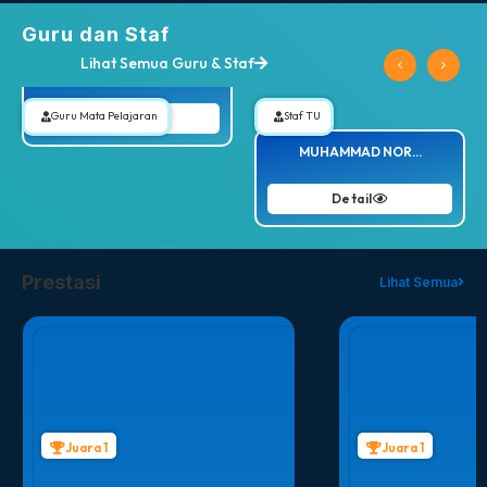
Guru dan Staf
Lihat Semua Guru & Staf
SUYATIN, S.P...
Guru Mata Pelajaran
Staf TU
Detail
MUHAMMAD NOR...
Detail
Prestasi
Lihat Semua
Juara 1
Juara 1