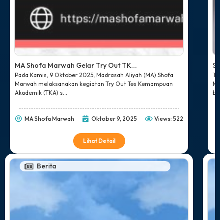
MA Shofa Marwah Gelar Try Out TK...
So
Pada Kamis, 9 Oktober 2025, Madrasah Aliyah (MA) Shofa
Tr
Marwah melaksanakan kegiatan Try Out Tes Kemampuan
Ma
Akademik (TKA) s...
be
MA Shofa Marwah
Oktober 9, 2025
Views: 522
Lihat Detail
Berita