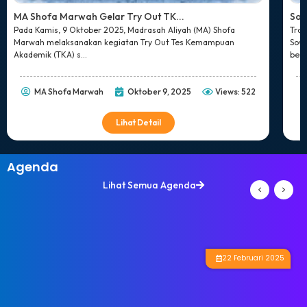
MA Shofa Marwah Gelar Try Out TK...
Sos
Pada Kamis, 9 Oktober 2025, Madrasah Aliyah (MA) Shofa
Tran
Marwah melaksanakan kegiatan Try Out Tes Kemampuan
Sowa
Akademik (TKA) s...
ber..
MA Shofa Marwah
Oktober 9, 2025
Views: 522
Lihat Detail
Agenda
Lihat Semua Agenda
22 Februari 2025