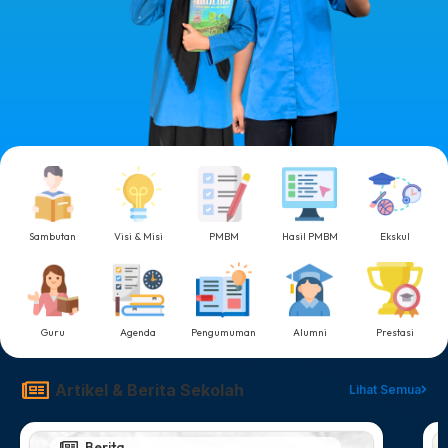
Sambutan
Visi & Misi
PMBM
Hasil PMBM
Ekskul
Guru
Agenda
Pengumuman
Alumni
Prestasi
Artikel & Berita Sekolah
Lihat Semua
Berita