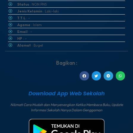
Status
: NON PNS
Jenis Kelamin
: Laki-laki
T.T.L
: -
Agama
: Islam
Email
: -
HP
: -
Alamat
: Bugel
Bagikan :
Download App Web Sekolah
Nikmati Cara Mudah dan Menyenangkan Ketika Membaca Buku, Update
Informasi Sekolah Hanya Dalam Genggaman