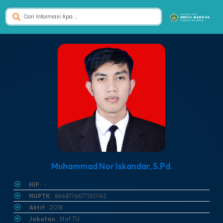
Muhammad Nor Iskandar, S.Pd.
NIP
: -
NUPTK
: 8648776677130142
Aktif
: 2018
Jabatan
: Staf TU