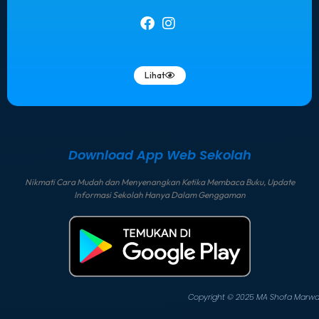
Lihat
Download App Web Sekolah
Nikmati Cara Mudah dan Menyenangkan Ketika Membaca Buku, Update
Informasi Sekolah Hanya Dalam Genggaman
Copyright © 2025 MA Shofa Marw