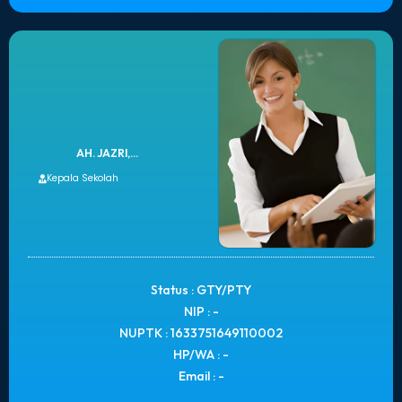
AH. JAZRI,...
Kepala Sekolah
Status : GTY/PTY
NIP : -
NUPTK : 1633751649110002
HP/WA : -
Email : -