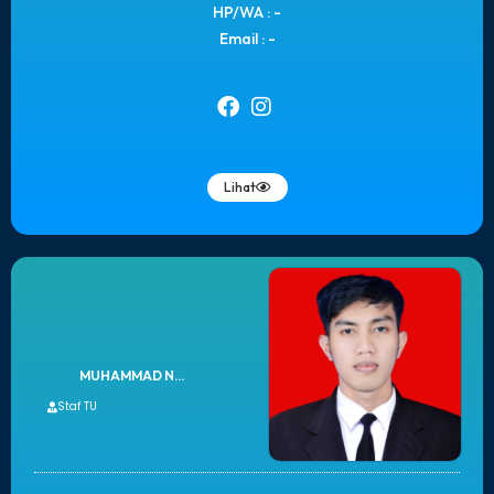
HP/WA : -
Email : -
Lihat
MUHAMMAD N...
Staf TU