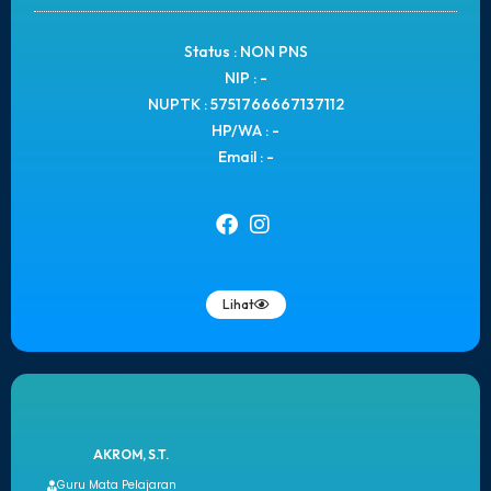
Status : NON PNS
NIP : -
NUPTK : 5751766667137112
HP/WA : -
Email : -
Lihat
AKROM, S.T.
Guru Mata Pelajaran