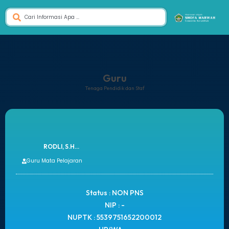
Guru
Tenaga Pendidik dan Staf
RODLI, S.H...
Guru Mata Pelajaran
Status : NON PNS
NIP : -
NUPTK : 5539751652200012