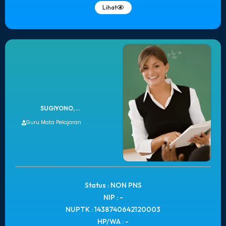
Lihat
SUGIYONO, ...
Guru Mata Pelajaran
Status : NON PNS
NIP : -
NUPTK : 1438740642120003
HP/WA : -