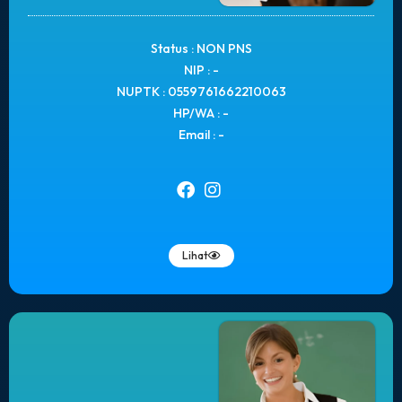
Status : NON PNS
NIP : -
NUPTK : 0559761662210063
HP/WA : -
Email : -
Lihat