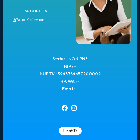
SHOLIHUL A...
Waka. Kesiswaan
Status : NON PNS
NIP : -
NUPTK : 3948754657200002
HP/WA : -
Email : -
Lihat